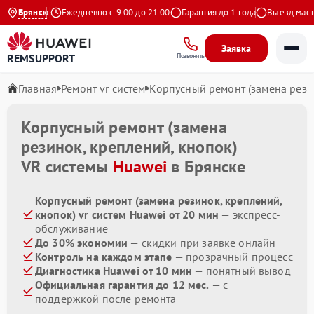
 на Яндекс
Брянск
Ежедневно с 9:00 до 21:00
Гарантия до 1 года
Выезд мастер
Заявка
REMSUPPORT
Позвонить
Главная
Ремонт vr систем
Корпусный ремонт (замена рези
Корпусный ремонт (замена
резинок, креплений, кнопок)
VR системы
Huawei
в Брянске
Корпусный ремонт (замена резинок, креплений,
кнопок) vr систем Huawei от 20 мин
— экспресс-
обслуживание
До 30% экономии
— скидки при заявке онлайн
Контроль на каждом этапе
— прозрачный процесс
Диагностика Huawei от 10 мин
— понятный вывод
Официальная гарантия до 12 мес.
— с
поддержкой после ремонта