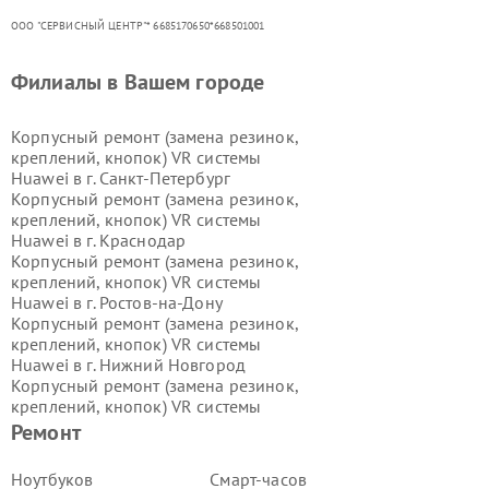
ООО "СЕРВИСНЫЙ ЦЕНТР"* 6685170650*668501001
Филиалы в Вашем городе
Корпусный ремонт (замена резинок,
креплений, кнопок) VR системы
Huawei в г.
Санкт-Петербург
Корпусный ремонт (замена резинок,
креплений, кнопок) VR системы
Huawei в г.
Краснодар
Корпусный ремонт (замена резинок,
креплений, кнопок) VR системы
Huawei в г.
Ростов-на-Дону
Корпусный ремонт (замена резинок,
креплений, кнопок) VR системы
Huawei в г.
Нижний Новгород
Корпусный ремонт (замена резинок,
креплений, кнопок) VR системы
Huawei в г.
Новосибирск
Ремонт
Корпусный ремонт (замена резинок,
креплений, кнопок) VR системы
Ноутбуков
Смарт-часов
Huawei в г.
Екатеринбург