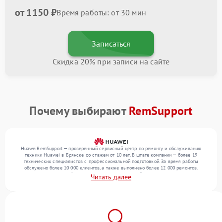
от 1150 ₽
Время работы: от 30 мин
Записаться
Скидка 20% при записи на сайте
Почему выбирают
RemSupport
HuaweiRemSupport — проверенный сервисный центр по ремонту и обслуживанию
техники Huawei в Брянске со стажем от 10 лет. В штате компании — более 19
технических специалистов с профессиональной подготовкой. За время работы
обслужено более 10 000 клиентов, а также выполнено более 12 000 ремонтов.
Ежемесячно в сервисный центр поступает от 300 устройств, включая , , . Мы беремся
Читать далее
за задачи любой сложности и обеспечиваем надежный результат благодаря
отлаженным процессам ремонта.