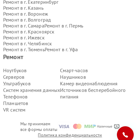
Ремонт в г.
Екатеринбург
Ремонт в г.
Казань
Ремонт в г.
Воронеж
Ремонт в г.
Волгоград
Ремонт в г.
Самара
Ремонт в г.
Пермь
Ремонт в г.
Красноярск
Ремонт в г.
Ижевск
Ремонт в г.
Челябинск
Ремонт в г.
Тюмень
Ремонт в г.
Уфа
Ремонт в г.
Омск
Ремонт в г.
Иркутск
Ремонт
Ремонт в г.
Ярославль
Ремонт в г.
Саратов
Ноутбуков
Смарт-часов
Ремонт в г.
Барнаул
Серверов
Наушников
Ремонт в г.
Тольятти
Ультрабуков
Камер видеонаблюдения
Ремонт в г.
Хабаровск
Систем хранения данных
Источников бесперебойного
Ремонт в г.
Томск
Телефонов
питания
Ремонт в г.
Ульяновск
Ремонт в г.
Киров
Планшетов
Ремонт в г.
Архангельск
VR систем
Ремонт в г.
Астрахань
Ремонт в г.
Белгород
Мы принимаем
Ремонт в г.
Благовещенск
все формы оплаты
Ремонт в г.
Брянск
Политика конфиденциальности
Ремонт в г.
Владивосток