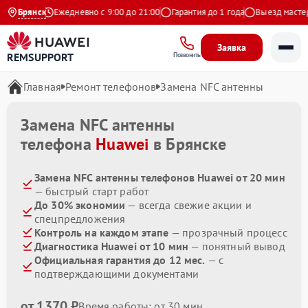
а Яндекс
Брянск
Ежедневно с 9:00 до 21:00
Гарантия до 1 года
Выезд мастера 
Заявка
REMSUPPORT
Позвонить
Главная
Ремонт телефонов
Замена NFC антенны
Замена NFC антенны
телефона
Huawei
в Брянске
Замена NFC антенны телефонов Huawei от 20 мин
— быстрый старт работ
До 30% экономии
— всегда свежие акции и
спецпредложения
Контроль на каждом этапе
— прозрачный процесс
Диагностика Huawei от 10 мин
— понятный вывод
Официальная гарантия до 12 мес.
— с
подтверждающими документами
от 1370 ₽
Время работы: от 30 мин