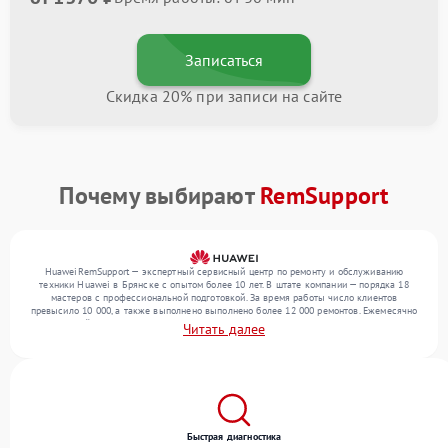
Записаться
Скидка 20% при записи на сайте
Почему выбирают
RemSupport
HuaweiRemSupport — экспертный сервисный центр по ремонту и обслуживанию
техники Huawei в Брянске с опытом более 10 лет. В штате компании — порядка 18
мастеров с профессиональной подготовкой. За время работы число клиентов
превысило 10 000, а также выполнено выполнено более 12 000 ремонтов. Ежемесячно
в сервисный центр поступает свыше 300 единиц техники, включая , , . Мы выполняем
Читать далее
ремонт различного уровня сложности и гарантируем высокое качество обслуживания
благодаря отлаженным процессам ремонта.
Быстрая диагностика