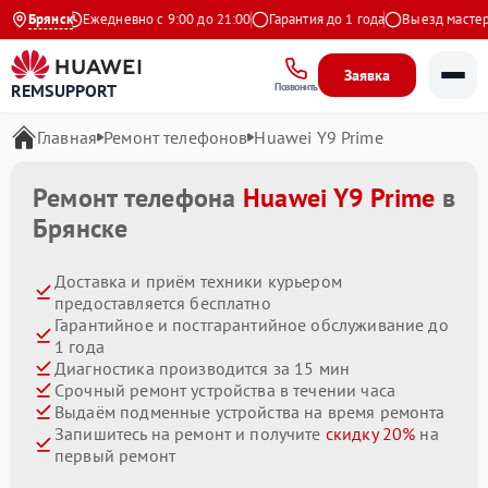
 Яндекс
Брянск
Ежедневно с 9:00 до 21:00
Гарантия до 1 года
Выезд мастера б
Заявка
REMSUPPORT
Позвонить
Главная
Ремонт телефонов
Huawei Y9 Prime
Ремонт телефона
Huawei Y9 Prime
в
Брянске
Доставка и приём техники курьером
предоставляется бесплатно
Гарантийное и постгарантийное обслуживание до
1 года
Диагностика производится за 15 мин
Срочный ремонт устройства в течении часа
Выдаём подменные устройства на время ремонта
Запишитесь на ремонт и получите
скидку 20%
на
первый ремонт