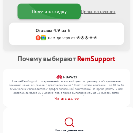
Получить скидку
Цены на ремонт
Отзывы 4.9 из 5
нам доверяют 🌟🌟🌟🌟🌟
Почему выбирают
RemSupport
HuaweiRemSupport — современный сервисный центр по ремонту и обслуживанию
техники Huawei в Брянске с практикой свыше 10 лет. В штате компании — от 10 до 16
технических специалистов с профессиональной подготовкой. За время работы к нам
обратились более 10 000 клиентов, а также выполнено свыше 12 000 ремонтов.
Ежемесячно в сервисный центр поступает от 300 устройств, включая , , . Мы работаем
Читать далее
с широким спектром неисправностей и обеспечиваем надежный результат благодаря
отлаженным процессам ремонта.
Быстрая диагностика