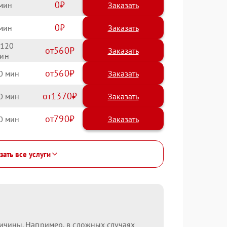
0
Заказать
0
Заказать
120
560
560
0
1370
0
790
0
зать все услуги
ричины. Например, в сложных случаях