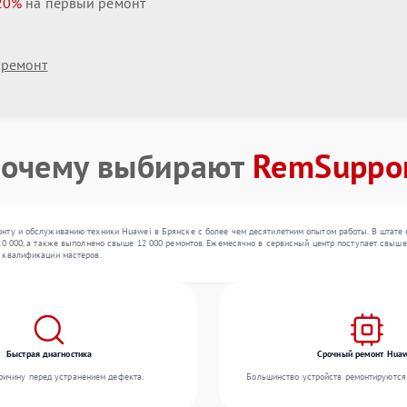
20%
на первый ремонт
 ремонт
очему выбирают
RemSuppo
нту и обслуживанию техники Huawei в Брянске с более чем десятилетним опытом работы. В штате
0 000, а также выполнено свыше 12 000 ремонтов. Ежемесячно в сервисный центр поступает свыше 3
 квалификации мастеров.
Быстрая диагностика
Срочный ремонт Huaw
ичину перед устранением дефекта.
Большинство устройств ремонтируются 