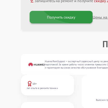
Запишитесь на ремонт и получите
скидку 
Получить скидку
Цены на
П
HuaweiRemSupport — экспертный сервисный центр по ремо
подготовкой. За время работы число клиентов превысило 1
и гарантируем высокое качество обслуживания благодаря
13+
лет опыта в ремонте техники
Выясним пр