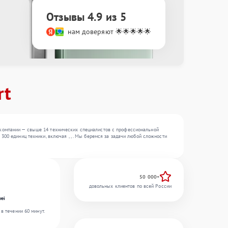
Отзывы 4.9 из 5
нам доверяют 🌟🌟🌟🌟🌟
rt
 компании — свыше 14 технических специалистов с профессиональной
00 единиц техники, включая , , . Мы беремся за задачи любой сложности
50 000+
довольных клиентов по всей России
ei
в течении 60 минут.