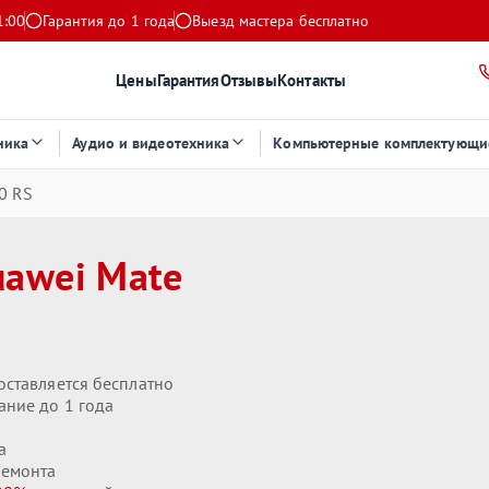
1:00
Гарантия до 1 года
Выезд мастера бесплатно
Цены
Гарантия
Отзывы
Контакты
ника
Аудио и видеотехника
Компьютерные комплектующи
0 RS
uawei Mate
оставляется бесплатно
ание до 1 года
а
ремонта