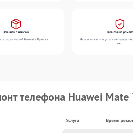
Запчасти в наличии
Гарантия на ремонт
 склад запчастей Huawei в Брянске.
На все запчасти и услуги мы предостав
мес.
монт телефона Huawei Mate 
Услуга
Время ремо