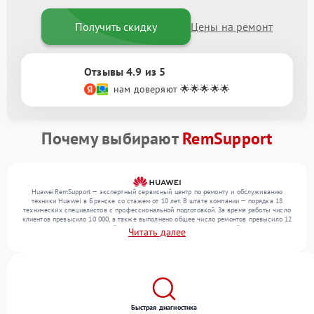
Получить скидку
Цены на ремонт
Отзывы 4.9 из 5
нам доверяют 🌟🌟🌟🌟🌟
Почему выбирают
RemSupport
HuaweiRemSupport — экспертный сервисный центр по ремонту и обслуживанию
техники Huawei в Брянске со стажем от 10 лет. В штате компании — порядка 18
технических специалистов с профессиональной подготовкой. За время работы число
клиентов превысило 10 000, а также выполнено общее число ремонтов превысило 12
000. Ежемесячно в сервисный центр поступает более 300 обращений, включая , , . Мы
Читать далее
устраняем поломки любой сложности и гарантируем высокое качество обслуживания
благодаря опыту команды.
Быстрая диагностика