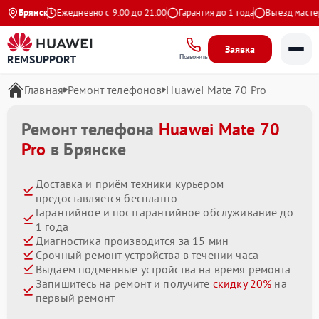
 Яндекс
Брянск
Ежедневно с 9:00 до 21:00
Гарантия до 1 года
Выезд мастера 
Заявка
REMSUPPORT
Позвонить
Главная
Ремонт телефонов
Huawei Mate 70 Pro
Ремонт телефона
Huawei Mate 70
Pro
в Брянске
Доставка и приём техники курьером
предоставляется бесплатно
Гарантийное и постгарантийное обслуживание до
1 года
Диагностика производится за 15 мин
Срочный ремонт устройства в течении часа
Выдаём подменные устройства на время ремонта
Запишитесь на ремонт и получите
скидку 20%
на
первый ремонт