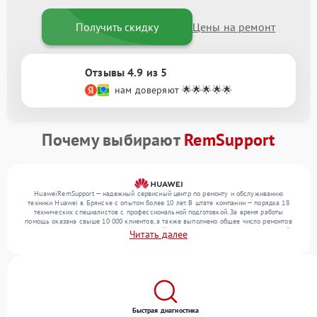
Получить скидку
Цены на ремонт
Отзывы 4.9 из 5
нам доверяют 🌟🌟🌟🌟🌟
Почему выбирают
RemSupport
HuaweiRemSupport — надежный сервисный центр по ремонту и обслуживанию
техники Huawei в Брянске с опытом более 10 лет. В штате компании — порядка 18
технических специалистов с профессиональной подготовкой. За время работы
помощь оказана свыше 10 000 клиентов, а также выполнено общее число ремонтов
превысило 12 000. Ежемесячно в сервисный центр поступает более 300 обращений,
Читать далее
включая , , . Мы выполняем ремонт различного уровня сложности и обеспечиваем
надежный результат благодаря использованию современного оборудования.
Быстрая диагностика