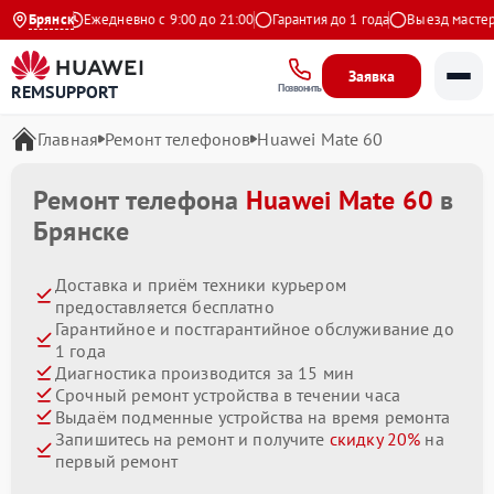
а Яндекс
Брянск
Ежедневно с 9:00 до 21:00
Гарантия до 1 года
Выезд мастера 
Заявка
REMSUPPORT
Позвонить
Главная
Ремонт телефонов
Huawei Mate 60
Ремонт телефона
Huawei Mate 60
в
Брянске
Доставка и приём техники курьером
предоставляется бесплатно
Гарантийное и постгарантийное обслуживание до
1 года
Диагностика производится за 15 мин
Срочный ремонт устройства в течении часа
Выдаём подменные устройства на время ремонта
Запишитесь на ремонт и получите
скидку 20%
на
первый ремонт