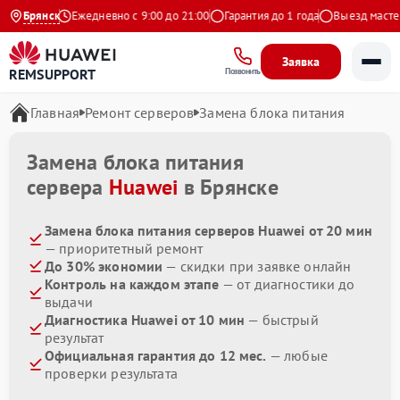
а Яндекс
Брянск
Ежедневно с 9:00 до 21:00
Гарантия до 1 года
Выезд мастера
Заявка
REMSUPPORT
Позвонить
Главная
Ремонт серверов
Замена блока питания
Замена блока питания
сервера
Huawei
в Брянске
Замена блока питания серверов Huawei от 20 мин
— приоритетный ремонт
До 30% экономии
— скидки при заявке онлайн
Контроль на каждом этапе
— от диагностики до
выдачи
Диагностика Huawei от 10 мин
— быстрый
результат
Официальная гарантия до 12 мес.
— любые
проверки результата