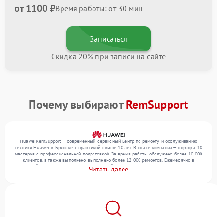
от 1100 ₽
Время работы: от 30 мин
Записаться
Скидка 20% при записи на сайте
Почему выбирают
RemSupport
HuaweiRemSupport — современный сервисный центр по ремонту и обслуживанию
техники Huawei в Брянске с практикой свыше 10 лет. В штате компании — порядка 18
мастеров с профессиональной подготовкой. За время работы обслужено более 10 000
клиентов, а также выполнено выполнено более 12 000 ремонтов. Ежемесячно в
сервисный центр поступает более 300 устройств, включая , , . Мы работаем с широким
Читать далее
спектром неисправностей и обеспечиваем надежный результат благодаря
использованию современного оборудования.