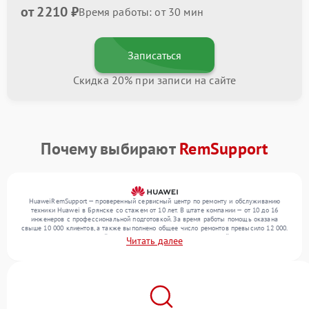
от 2210 ₽
Время работы: от 30 мин
Записаться
Скидка 20% при записи на сайте
Почему выбирают
RemSupport
HuaweiRemSupport — проверенный сервисный центр по ремонту и обслуживанию
техники Huawei в Брянске со стажем от 10 лет. В штате компании — от 10 до 16
инженеров с профессиональной подготовкой. За время работы помощь оказана
свыше 10 000 клиентов, а также выполнено общее число ремонтов превысило 12 000.
Ежемесячно в сервисный центр поступает более 300 обращений, включая , , . Мы
Читать далее
устраняем поломки любой сложности и поддерживаем высокий стандарт качества
благодаря использованию современного оборудования.