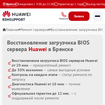
а Яндекс
Брянск
Ежедневно с 9:00 до 21:00
Гарантия до 1 года
Выезд мастера 
Заявка
REMSUPPORT
Позвонить
Главная
Ремонт серверов
Восстановление загрузчика BIO
Восстановление загрузчика BIOS
сервера
Huawei
в Брянске
Восстановление загрузчика BIOS серверов Huawei
от 20 мин
— приоритетный ремонт
До 30% экономии
— самые выгодные условия
Контроль на каждом этапе
— статус ремонта по
запросу
Диагностика Huawei от 10 мин
— точное
выявление
Официальная гарантия до 12 мес.
— с
поддержкой после ремонта