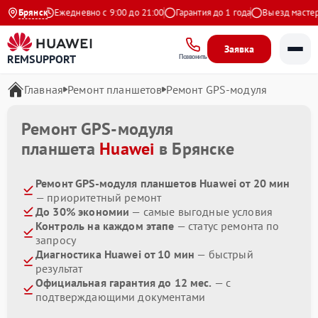
а Яндекс
Брянск
Ежедневно с 9:00 до 21:00
Гарантия до 1 года
Выезд мастера 
Заявка
REMSUPPORT
Позвонить
Главная
Ремонт планшетов
Ремонт GPS-модуля
Ремонт GPS-модуля
планшета
Huawei
в Брянске
Ремонт GPS-модуля планшетов Huawei от 20 мин
— приоритетный ремонт
До 30% экономии
— самые выгодные условия
Контроль на каждом этапе
— статус ремонта по
запросу
Диагностика Huawei от 10 мин
— быстрый
результат
Официальная гарантия до 12 мес.
— с
подтверждающими документами