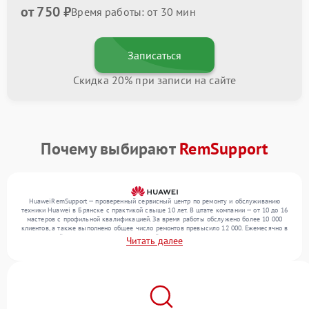
от 750 ₽
Время работы: от 30 мин
Записаться
Скидка 20% при записи на сайте
Почему выбирают
RemSupport
HuaweiRemSupport — проверенный сервисный центр по ремонту и обслуживанию
техники Huawei в Брянске с практикой свыше 10 лет. В штате компании — от 10 до 16
мастеров с профильной квалификацией. За время работы обслужено более 10 000
клиентов, а также выполнено общее число ремонтов превысило 12 000. Ежемесячно в
сервисный центр поступает от 300 устройств, включая , , . Мы выполняем ремонт
Читать далее
различного уровня сложности и предлагаем стабильный уровень сервиса благодаря
опыту команды.