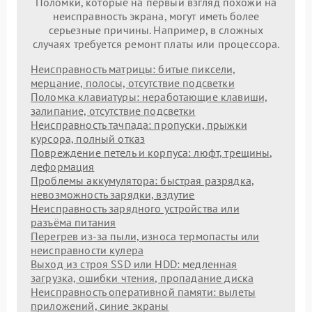
Поломки, которые на первый взгляд похожи на
неисправность экрана, могут иметь более
серьезные причины. Например, в сложных
случаях требуется ремонт платы или процессора.
Неисправность матрицы: битые пиксели,
мерцание, полосы, отсутствие подсветки
Поломка клавиатуры: неработающие клавиши,
залипание, отсутствие подсветки
Неисправность тачпада: пропуски, прыжки
курсора, полный отказ
Повреждение петель и корпуса: люфт, трещины,
деформация
Проблемы аккумулятора: быстрая разрядка,
невозможность зарядки, вздутие
Неисправность зарядного устройства или
разъёма питания
Перегрев из‑за пыли, износа термопасты или
неисправности кулера
Выход из строя SSD или HDD: медленная
загрузка, ошибки чтения, пропадание диска
Неисправность оперативной памяти: вылеты
приложений, синие экраны