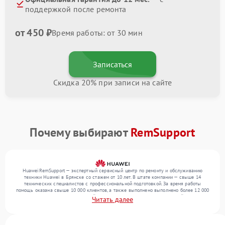
поддержкой после ремонта
от 450 ₽
Время работы: от 30 мин
Записаться
Скидка 20% при записи на сайте
Почему выбирают
RemSupport
HuaweiRemSupport — экспертный сервисный центр по ремонту и обслуживанию
техники Huawei в Брянске со стажем от 10 лет. В штате компании — свыше 14
технических специалистов с профессиональной подготовкой. За время работы
помощь оказана свыше 10 000 клиентов, а также выполнено выполнено более 12 000
ремонтов. Ежемесячно в сервисный центр поступает более 300 обращений, включая , ,
Читать далее
. Мы работаем с широким спектром неисправностей и предлагаем стабильный
уровень сервиса благодаря квалификации мастеров.