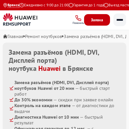
на Яндекс
Брянск
Ежедневно с 9:00 до 21:00
Гарантия до 1 года
Выезд мастера
Заявка
REMSUPPORT
Позвонить
Главная
Ремонт ноутбуков
Замена разъёмов (HDMI, DVI, Д
Замена разъёмов (HDMI, DVI,
Дисплей порта)
ноутбука
Huawei
в Брянске
Замена разъёмов (HDMI, DVI, Дисплей порта)
ноутбуков Huawei от 20 мин
— быстрый старт
работ
До 30% экономии
— скидки при заявке онлайн
Контроль на каждом этапе
— от диагностики до
выдачи
Диагностика Huawei от 10 мин
— быстрый
результат
Официальная гарантия до 12 мес.
— с