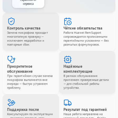
сервиса
Контроль качества
Чёткие обязательства
Замена микрофона проходит
Работа Huawei RemSupport
многоэтапную проверку —
сопровождается прописанными
исключаем недоработки и
гарантийными условиями — без
повторные сбои.
размытых формулировок.
Приоритетное
Надёжные
обслуживание
комплектующие
При гарантийном случае замена
В рамках обслуживания
микрофона выполняется вне
применяем проверенные детали
очереди — быстро устраняем
— для стабильной работы
проблему.
устройства.
Поддержка после
Результат под гарантией
Консультируем по эксплуатации
Наша работа направлена на
— помогаем продлить срок
уверенный результат — берём