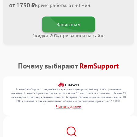
от 1730 ₽
Время работы: от 30 мин
Записаться
Скидка 20% при записи на сайте
Почему выбирают
RemSupport
HuaweiRemSupport — надежный сервисный центр по ремонту и обслуживанию
техники Huawei в Брянске с практикой свыше 10 лет. В штате компании — более 19
инженеров с подтвержденным опытом. За время работы помощь оказана свыше 10
000 клиентов, а также выполнено общее число ремонтов превысило 12 000.
Ежемесячно в сервисный центр поступает от 300 устройств, включая , , . Мы беремся
Читать далее
за задачи любой сложности и предлагаем стабильный уровень сервиса благодаря
использованию современного оборудования.