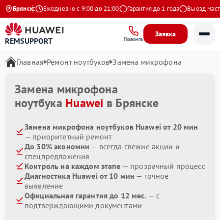
 на Яндекс
Брянск
Ежедневно с 9:00 до 21:00
Гарантия до 1 года
Выезд мастер
Заявка
REMSUPPORT
Позвонить
Главная
Ремонт ноутбуков
Замена микрофона
Замена микрофона
ноутбука
Huawei
в Брянске
Замена микрофона ноутбуков Huawei от 20 мин
— приоритетный ремонт
До 30% экономии
— всегда свежие акции и
спецпредложения
Контроль на каждом этапе
— прозрачный процесс
Диагностика Huawei от 10 мин
— точное
выявление
Официальная гарантия до 12 мес.
— с
подтверждающими документами