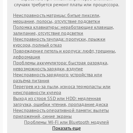
случаях требуется ремонт платы или процессора.
Неисправность матрицы: битые пиксели,
мерцание, полосы, отсутствие подсветки
Поломка клавиатуры: неработающие клавиши,
залипание, отсутствие подсветки
Неисправность тачпада: пропуски, прыжки
курсора, полный отказ
Повреждение петель и корпуса: люфт, трещины,
деформация
Проблемы аккумулятора: быстрая разрядка,
невозможность зарядки, вздутие
Неисправность зарядного устройства или
разъёма питания
Перегрев из‑за пыли, износа термопасты или
неисправности кулера
Выход из строя SSD или HDD: медленная
загрузка, ошибки чтения, пропадание диска
Неисправность оперативной памяти: вылеты
приложений, синие экраны
Проблемы Wi‑Fi или Bluetooth модулей
Показать еще