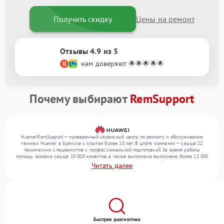
Получить скидку
Цены на ремонт
Отзывы 4.9 из 5
нам доверяют 🌟🌟🌟🌟🌟
Почему выбирают
RemSupport
HuaweiRemSupport — проверенный сервисный центр по ремонту и обслуживанию
техники Huawei в Брянске с опытом более 10 лет. В штате компании — свыше 22
технических специалистов с профессиональной подготовкой. За время работы
помощь оказана свыше 10 000 клиентов, а также выполнено выполнено более 12 000
ремонтов. Ежемесячно в сервисный центр поступает от 300 устройств, включая , , . Мы
Читать далее
беремся за задачи любой сложности и гарантируем высокое качество обслуживания
благодаря квалификации мастеров.
Быстрая диагностика