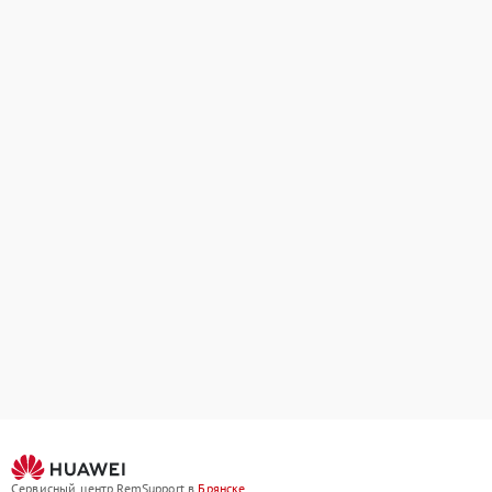
Сервисный центр RemSupport в
Брянске