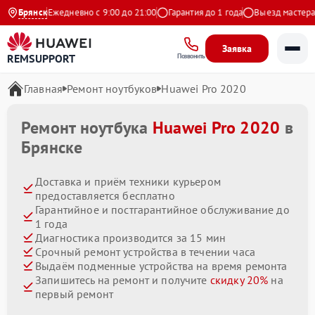
ндекс
Брянск
Ежедневно с 9:00 до 21:00
Гарантия до 1 года
Выезд мастера бе
Заявка
REMSUPPORT
Позвонить
Главная
Ремонт ноутбуков
Huawei Pro 2020
Ремонт ноутбука
Huawei Pro 2020
в
Брянске
Доставка и приём техники курьером
предоставляется бесплатно
Гарантийное и постгарантийное обслуживание до
1 года
Диагностика производится за 15 мин
Срочный ремонт устройства в течении часа
Выдаём подменные устройства на время ремонта
Запишитесь на ремонт и получите
скидку 20%
на
первый ремонт