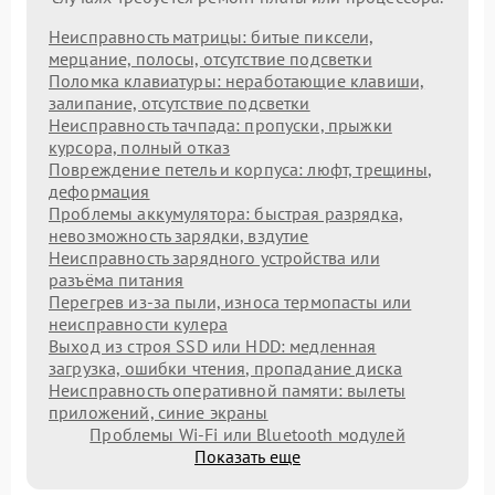
Неисправность матрицы: битые пиксели,
мерцание, полосы, отсутствие подсветки
Поломка клавиатуры: неработающие клавиши,
залипание, отсутствие подсветки
Неисправность тачпада: пропуски, прыжки
курсора, полный отказ
Повреждение петель и корпуса: люфт, трещины,
деформация
Проблемы аккумулятора: быстрая разрядка,
невозможность зарядки, вздутие
Неисправность зарядного устройства или
разъёма питания
Перегрев из‑за пыли, износа термопасты или
неисправности кулера
Выход из строя SSD или HDD: медленная
загрузка, ошибки чтения, пропадание диска
Неисправность оперативной памяти: вылеты
приложений, синие экраны
Проблемы Wi‑Fi или Bluetooth модулей
Показать еще