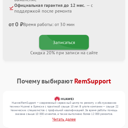
Официальная гарантия до 12 мес.
— с
поддержкой после ремонта
от 0 ₽
Время работы: от 30 мин
Записаться
Скидка 20% при записи на сайте
Почему выбирают
RemSupport
HuaweiRemSupport — современный сервисный центр по ремонту и обслуживанию
техники Huawei в Брянске с практикой свыше 10 лет. В штате компании — свыше 22
технических специалистов с профильной квалификацией. За время работы помощь
оказана свыше 10 000 клиентов, а также выполнено более 12 000 ремонтов.
Ежемесячно в сервисный центр поступает свыше 300 единиц техники, включая , , . Мы
Читать далее
работаем с широким спектром неисправностей и обеспечиваем надежный результат
благодаря использованию современного оборудования.