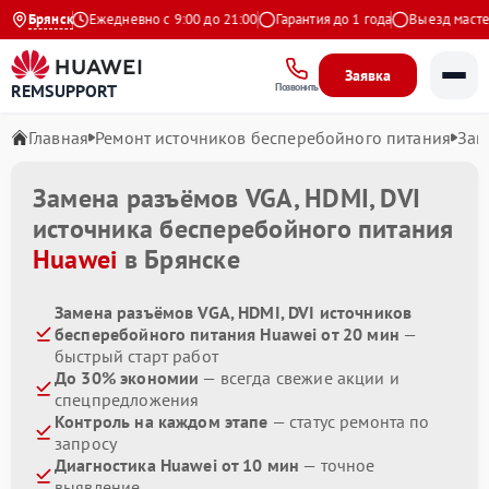
на Яндекс
Брянск
Ежедневно с 9:00 до 21:00
Гарантия до 1 года
Выезд мастера
Заявка
REMSUPPORT
Позвонить
Главная
Ремонт источников бесперебойного питания
Зам
Замена разъёмов VGA, HDMI, DVI
источника бесперебойного питания
Huawei
в Брянске
Замена разъёмов VGA, HDMI, DVI источников
бесперебойного питания Huawei от 20 мин
—
быстрый старт работ
До 30% экономии
— всегда свежие акции и
спецпредложения
Контроль на каждом этапе
— статус ремонта по
запросу
Диагностика Huawei от 10 мин
— точное
выявление