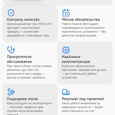
Контроль качества
Чёткие обязательства
Замена разъёмов VGA, HDMI, DVI
Работа Huawei RemSupport
проходит многоэтапную
сопровождается прописанными
проверку — исключаем
гарантийными условиями — без
недоработки и повторные сбои.
размытых формулировок.
Приоритетное
Надёжные
обслуживание
комплектующие
При гарантийном случае замена
В рамках обслуживания
разъёмов vga, hdmi, dvi
применяем проверенные детали
выполняется вне очереди —
— для стабильной работы
быстро устраняем проблему.
устройства.
Поддержка после
Результат под гарантией
Консультируем по эксплуатации
Наша работа направлена на
— помогаем продлить срок
уверенный результат — берём
службы после выполнения
ответственность за итог.
ремонта.