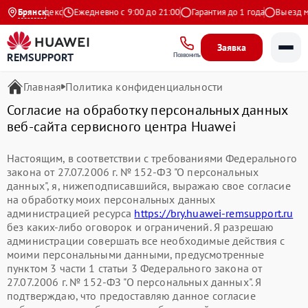
4.9 на Яндекс
Брянск
Ежедневно с 9:00 до 21:00
Гарантия до 1 года
Выезд ма
Заявка
REMSUPPORT
Позвонить
Главная
Политика конфиденциальности
Согласие на обработку персональных данных
веб-сайта сервисного центра Huawei
Настоящим, в соответствии с требованиями Федерального
закона от 27.07.2006 г. № 152-ФЗ "О персональных
данных", я, нижеподписавшийся, выражаю свое согласие
на обработку моих персональных данных
администрацией ресурса
https://bry.huawei-remsupport.ru
без каких-либо оговорок и ограничений. Я разрешаю
администрации совершать все необходимые действия с
моими персональными данными, предусмотренные
пунктом 3 части 1 статьи 3 Федерального закона от
27.07.2006 г. № 152-ФЗ "О персональных данных". Я
подтверждаю, что предоставляю данное согласие