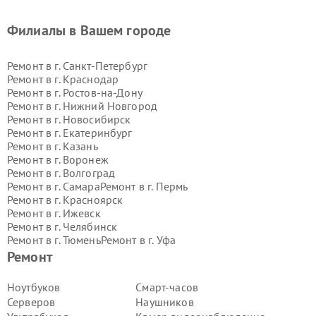
Филиалы в Вашем городе
Ремонт в г.
Санкт-Петербург
Ремонт в г.
Краснодар
Ремонт в г.
Ростов-на-Дону
Ремонт в г.
Нижний Новгород
Ремонт в г.
Новосибирск
Ремонт в г.
Екатеринбург
Ремонт в г.
Казань
Ремонт в г.
Воронеж
Ремонт в г.
Волгоград
Ремонт в г.
Самара
Ремонт в г.
Пермь
Ремонт в г.
Красноярск
Ремонт в г.
Ижевск
Ремонт в г.
Челябинск
Ремонт в г.
Тюмень
Ремонт в г.
Уфа
Ремонт в г.
Омск
Ремонт в г.
Иркутск
Ремонт
Ремонт в г.
Ярославль
Ремонт в г.
Саратов
Ноутбуков
Смарт-часов
Ремонт в г.
Барнаул
Серверов
Наушников
Ремонт в г.
Тольятти